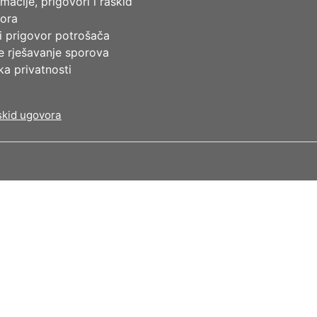
macije, prigovori i raskid
ora
i prigovor potrošača
e rješavanje sporova
ika privatnosti
kid ugovora