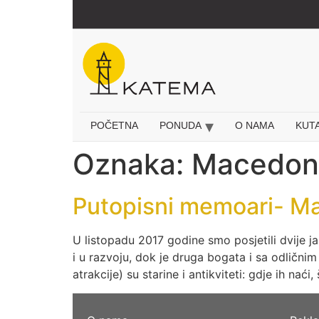
Idi
na
sadržaj
POČETNA
PONUDA
O NAMA
KUT
Oznaka:
Macedon
Putopisni memoari- Ma
U listopadu 2017 godine smo posjetili dvije 
i u razvoju, dok je druga bogata i sa odlični
atrakcije) su starine i antikviteti: gdje ih naći,