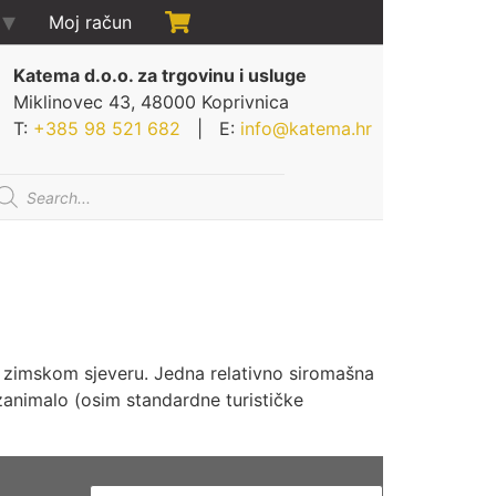
Moj račun
Katema d.o.o. za trgovinu i usluge
Miklinovec 43, 48000 Koprivnica
T:
+385 98 521 682
| E:
info@katema.hr
oducts
arch
a zimskom sjeveru. Jedna relativno siromašna
zanimalo (osim standardne turističke
Pretraži: