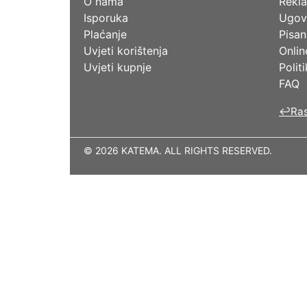
O nama
Rekla
Isporuka
Ugov
Plaćanje
Pisan
Uvjeti korištenja
Onlin
Uvjeti kupnje
Polit
FAQ
↩
Ras
© 2026 KATEMA. ALL RIGHTS RESERVED.