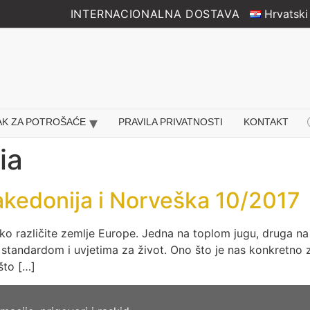
INTERNACIONALNA DOSTAVA
Hrvatski
Pr
AK ZA POTROŠAĆE
PRAVILA PRIVATNOSTI
KONTAKT
se
ia
kedonija i Norveška 10/2017
jako različite zemlje Europe. Jedna na toplom jugu, druga n
m standardom i uvjetima za život. Ono što je nas konkretno 
 što […]