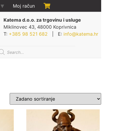
Moj račun
Katema d.o.o. za trgovinu i usluge
Miklinovec 43, 48000 Koprivnica
T:
+385 98 521 682
| E:
info@katema.hr
oducts
arch