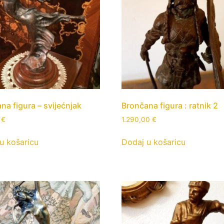
na figura – svijećnjak
Brončana figura : ratnik 2
0
€
1.290,00
€
u košaricu
Dodaj u košaricu