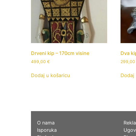
Drveni kip – 170cm visine
Dva ki
499,00
€
299,0
Dodaj u košaricu
Dodaj 
O nama
Rekla
Isporuka
Ugov