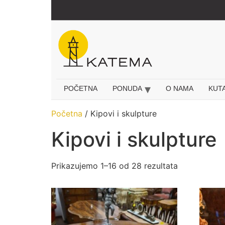
Idi
na
sadržaj
POČETNA
PONUDA
O NAMA
KUT
Početna
/ Kipovi i skulpture
Kipovi i skulpture
Prikazujemo 1–16 od 28 rezultata