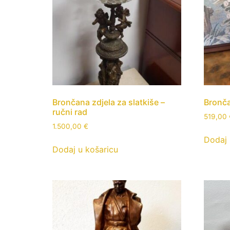
Brončana zdjela za slatkiše –
Bronča
ručni rad
519,00
1.500,00
€
Dodaj 
Dodaj u košaricu