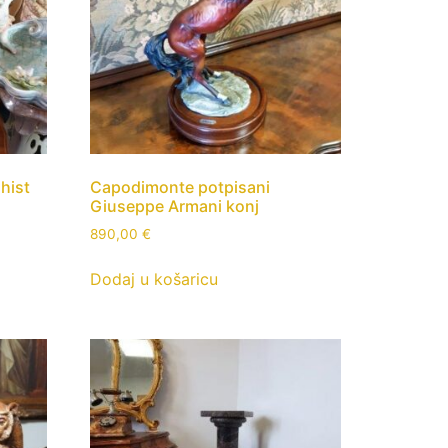
hist
Capodimonte potpisani
Giuseppe Armani konj
890,00
€
Dodaj u košaricu