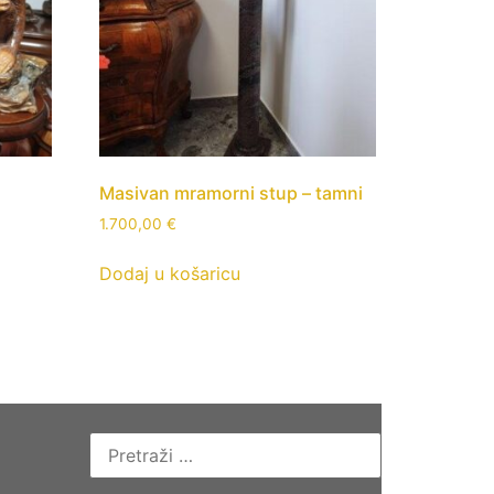
Masivan mramorni stup – tamni
1.700,00
€
Dodaj u košaricu
Pretraži: