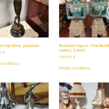
ni kip žene, potpisan
Brončani kipovi- Thai Budd
vratari, 2 kom
00
€
1.199,00
€
u košaricu
Dodaj u košaricu