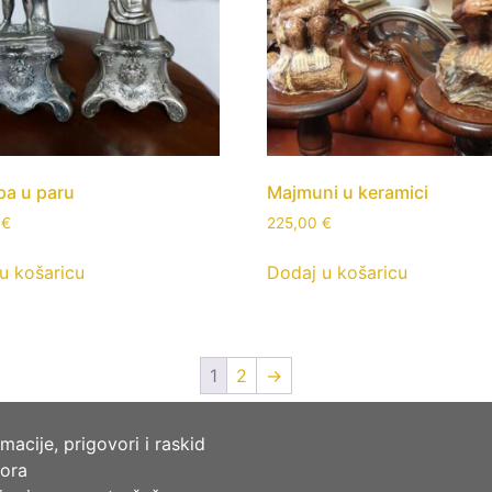
pa u paru
Majmuni u keramici
0
€
225,00
€
u košaricu
Dodaj u košaricu
1
2
→
macije, prigovori i raskid
ora