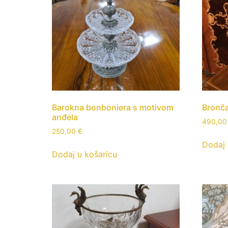
Barokna bonboniera s motivom
Bronča
anđela
490,0
250,00
€
Dodaj 
Dodaj u košaricu