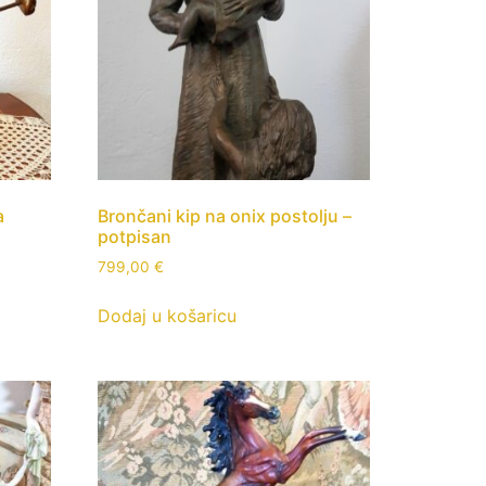
a
Brončani kip na onix postolju –
potpisan
799,00
€
Dodaj u košaricu