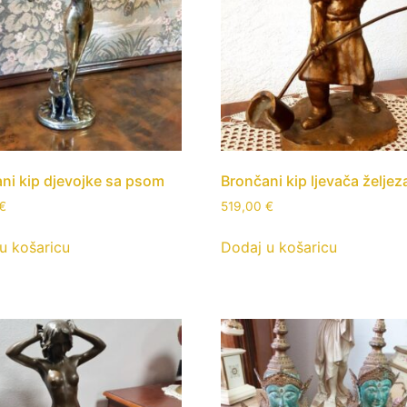
ni kip djevojke sa psom
Brončani kip ljevača željez
€
519,00
€
u košaricu
Dodaj u košaricu