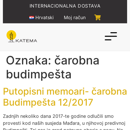
Idi
INTERNACIONALNA DOSTAVA
na
sadržaj
Hrvatski
Moj račun
Oznaka:
čarobna
budimpešta
Putopisni memoari- čarobna
Budimpešta 12/2017
Zadnjih nekoliko dana 2017-te godine odlučili smo
provesti kod naših susjeda Mađara, u njihovoj predivnoj
Budimpešti. Taj nas je grad potpuno oborio s nogu. Na