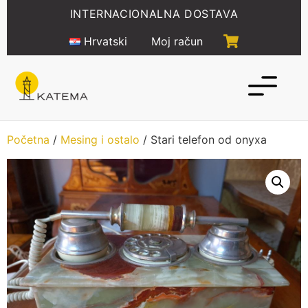
Idi
INTERNACIONALNA DOSTAVA
na
sadržaj
Hrvatski
Moj račun
Početna
/
Mesing i ostalo
/ Stari telefon od onyxa