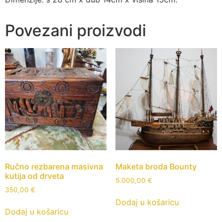
Povezani proizvodi
Ručno rezbarena masivna
Maketa broda Bounty
kutija od drveta
5.000,00
€
350,00
€
Dodaj u košaricu
Dodaj u košaricu