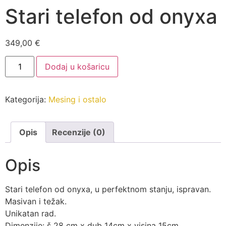
Stari telefon od onyxa
349,00
€
Stari
Dodaj u košaricu
telefon
od
onyxa
količina
Kategorija:
Mesing i ostalo
Opis
Recenzije (0)
Opis
Stari telefon od onyxa, u perfektnom stanju, ispravan.
Masivan i težak.
Unikatan rad.
Dimenzije: š 28 cm x dub 14cm x visina 15cm.