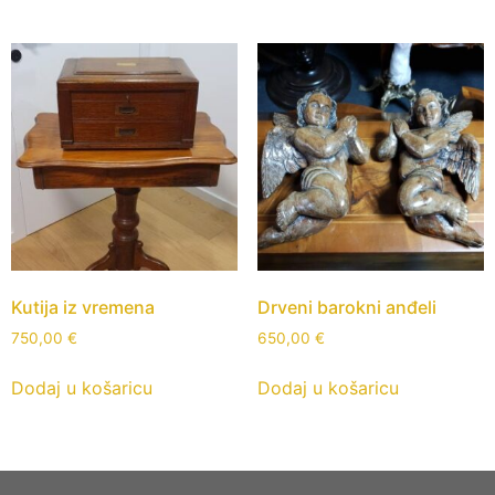
Kutija iz vremena
Drveni barokni anđeli
750,00
€
650,00
€
Dodaj u košaricu
Dodaj u košaricu