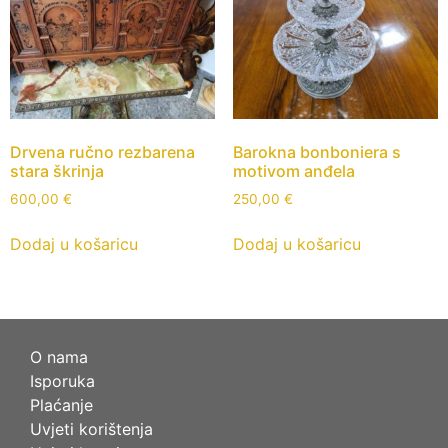
Drvena ručno rezbarena
Barokna bonboniera s
stara škrinja
motivom anđela
600,00
€
250,00
€
Dodaj u košaricu
Dodaj u košaricu
O nama
Isporuka
Plaćanje
Uvjeti korištenja