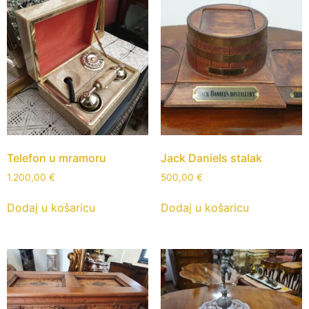
Telefon u mramoru
Jack Daniels stalak
1.200,00
€
500,00
€
Dodaj u košaricu
Dodaj u košaricu