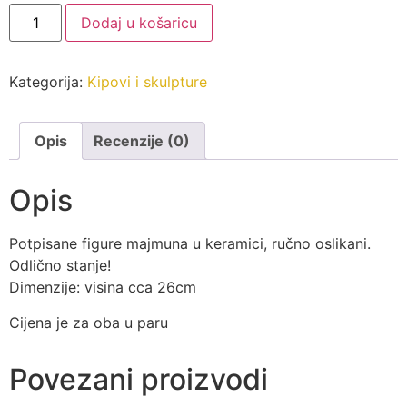
Majmuni
Dodaj u košaricu
u
keramici
količina
Kategorija:
Kipovi i skulpture
Opis
Recenzije (0)
Opis
Potpisane figure majmuna u keramici, ručno oslikani.
Odlično stanje!
Dimenzije: visina cca 26cm
Cijena je za oba u paru
Povezani proizvodi