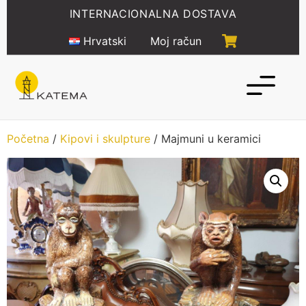
Idi
INTERNACIONALNA DOSTAVA
na
sadržaj
Hrvatski
Moj račun
Početna
/
Kipovi i skulpture
/ Majmuni u keramici