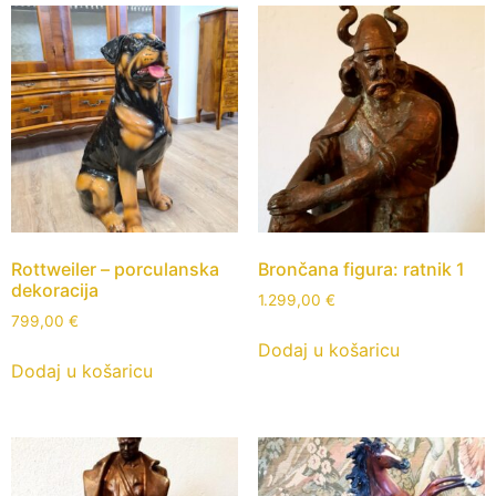
Rottweiler – porculanska
Brončana figura: ratnik 1
dekoracija
1.299,00
€
799,00
€
Dodaj u košaricu
Dodaj u košaricu