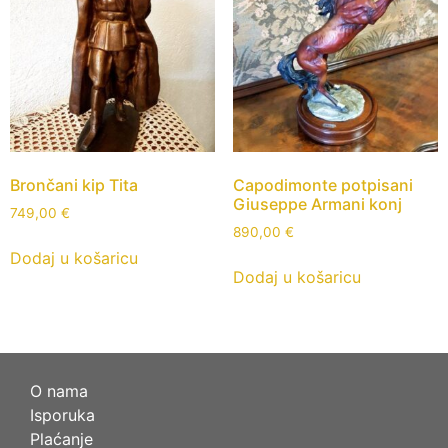
Brončani kip Tita
Capodimonte potpisani
Giuseppe Armani konj
749,00
€
890,00
€
Dodaj u košaricu
Dodaj u košaricu
O nama
Isporuka
Plaćanje