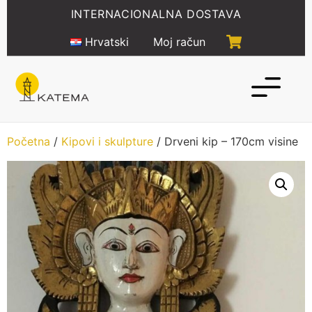
Idi
INTERNACIONALNA DOSTAVA
na
sadržaj
Hrvatski
Moj račun
Početna
/
Kipovi i skulpture
/ Drveni kip – 170cm visine