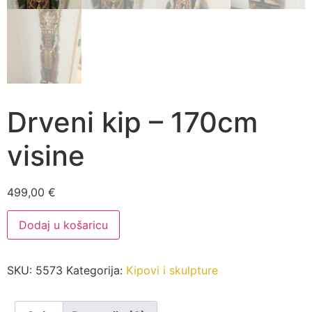
Drveni kip – 170cm
visine
499,00
€
Drveni
Dodaj u košaricu
kip
-
170cm
visine
SKU:
5573
Kategorija:
Kipovi i skulpture
količina