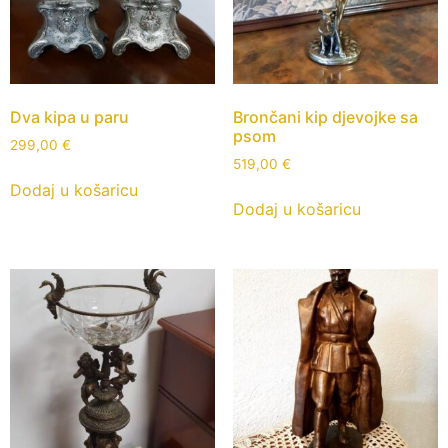
Dva kipa u paru
Brončani kip djevojke sa
psom
299,00
€
519,00
€
Dodaj u košaricu
Dodaj u košaricu