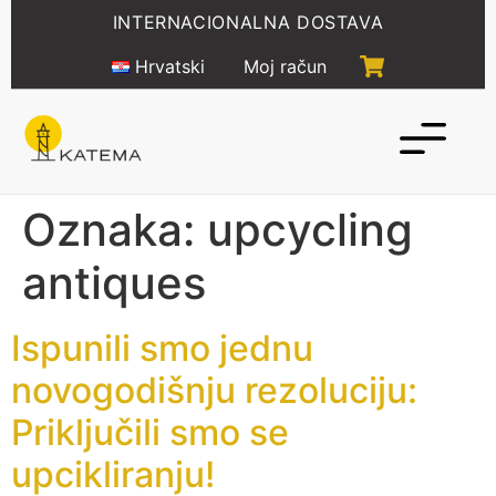
Idi
INTERNACIONALNA DOSTAVA
na
sadržaj
Hrvatski
Moj račun
Oznaka:
upcycling
antiques
Ispunili smo jednu
novogodišnju rezoluciju:
Priključili smo se
upcikliranju!