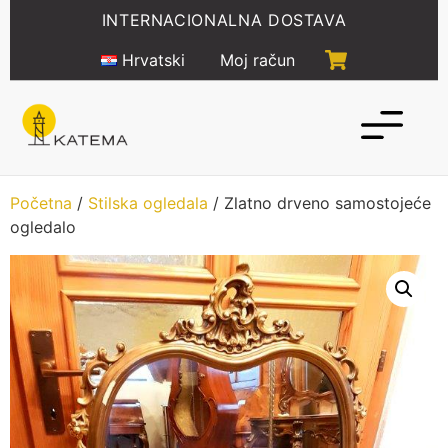
Idi
INTERNACIONALNA DOSTAVA
na
sadržaj
Hrvatski
Moj račun
Početna
/
Stilska ogledala
/ Zlatno drveno samostojeće
ogledalo