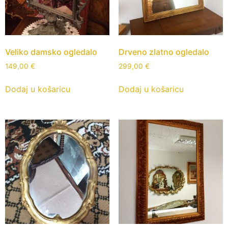
Veliko damsko ogledalo
Drveno zlatno ogledalo
149,00
€
299,00
€
Dodaj u košaricu
Dodaj u košaricu