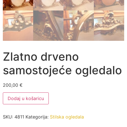
Zlatno drveno
samostojeće ogledalo
200,00
€
Zlatno
Dodaj u košaricu
drveno
samostojeće
ogledalo
količina
SKU:
4811
Kategorija:
Stilska ogledala