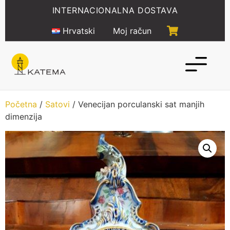
Idi
INTERNACIONALNA DOSTAVA
na
sadržaj
Hrvatski
Moj račun
Početna
/
Satovi
/ Venecijan porculanski sat manjih
dimenzija