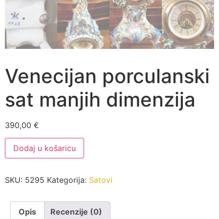
Venecijan porculanski
sat manjih dimenzija
390,00
€
Venecijan
Dodaj u košaricu
porculanski
sat
manjih
dimenzija
SKU:
5295
Kategorija:
Satovi
količina
Opis
Recenzije (0)