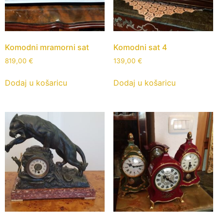
Komodni mramorni sat
Komodni sat 4
819,00
€
139,00
€
Dodaj u košaricu
Dodaj u košaricu