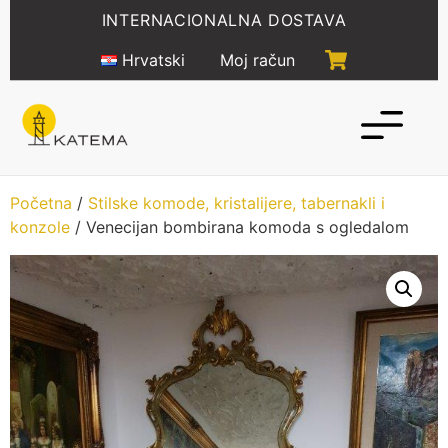
Idi
INTERNACIONALNA DOSTAVA
na
sadržaj
Hrvatski
Moj račun
Početna
/
Stilske komode, kristalijere, tabernakli i
konzole
/ Venecijan bombirana komoda s ogledalom