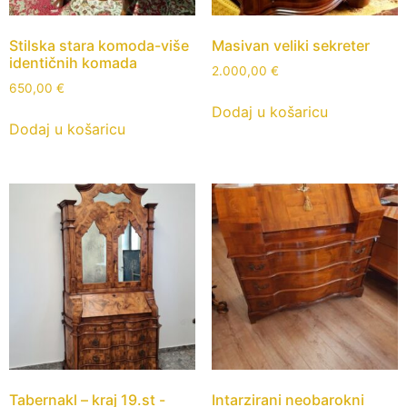
Stilska stara komoda-više
Masivan veliki sekreter
identičnih komada
2.000,00
€
650,00
€
Dodaj u košaricu
Dodaj u košaricu
Tabernakl – kraj 19.st -
Intarzirani neobarokni