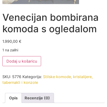
Venecijan bombirana
komoda s ogledalom
1.990,00
€
1 na zalihi
Venecijan
Dodaj u košaricu
bombirana
komoda
s
ogledalom
SKU:
5776
Kategorija:
Stilske komode, kristalijere,
količina
tabernakli i konzole
Opis
Recenzije (0)