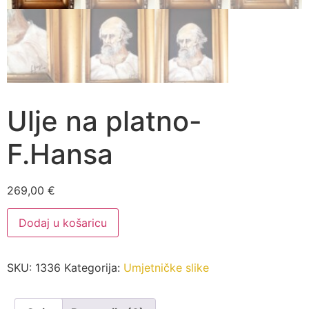
Ulje na platno-
F.Hansa
269,00
€
Ulje
Dodaj u košaricu
na
platno-
F.Hansa
količina
SKU:
1336
Kategorija:
Umjetničke slike