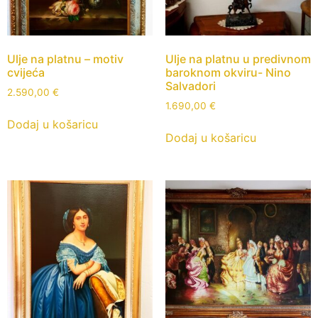
Ulje na platnu – motiv
Ulje na platnu u predivnom
cvijeća
baroknom okviru- Nino
Salvadori
2.590,00
€
1.690,00
€
Dodaj u košaricu
Dodaj u košaricu