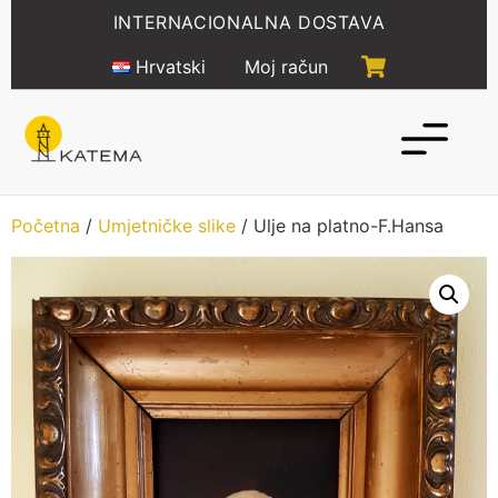
Idi
INTERNACIONALNA DOSTAVA
na
sadržaj
Hrvatski
Moj račun
Početna
/
Umjetničke slike
/ Ulje na platno-F.Hansa