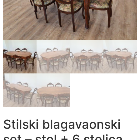
Stilski blagavaonski
set – stol + 6 stolica