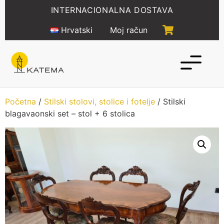
Idi
INTERNACIONALNA DOSTAVA
na
sadržaj
Hrvatski
Moj račun
Početna
/
Stilski stolovi, stolice i fotelje
/ Stilski
blagavaonski set – stol + 6 stolica