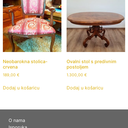
Neobarokna stolica-
Ovalni stol s predivnim
crvena
postoljem
189,00
€
1.300,00
€
Dodaj u košaricu
Dodaj u košaricu
O nama
Isporuka