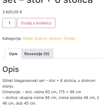
3.800,00
€
Stilski
Dodaj u košaricu
blagavaonski
set
-
stol
Kategorija:
Stilski stolovi, stolice i fotelje
+
6
stolica
količina
Opis
Recenzije (0)
Opis
Stilski blagavaonski set – stol + 6 stolica, u dobrom
stanju.
Dimenzije: – stol: visina 80 cm, 175 x 86 cm
– stolice: ukupna visina 98 cm, visina sjedala 48 cm, š
46 cm, dub 45 cm.