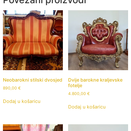
Neobarokni stilski dvosjed
Dvije barokne kraljevske
fotelje
890,00
€
4.800,00
€
Dodaj u košaricu
Dodaj u košaricu