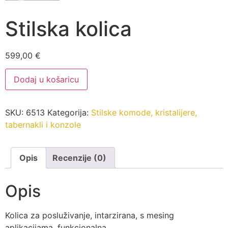
Stilska kolica
599,00
€
Stilska
Dodaj u košaricu
kolica
količina
SKU:
6513
Kategorija:
Stilske komode, kristalijere,
tabernakli i konzole
Opis
Recenzije (0)
Opis
Kolica za posluživanje, intarzirana, s mesing
aplikacijama, funkcionalna.