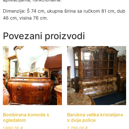
Dimenzije: Š 74 cm, ukupna širina sa ručkom 81 cm, dub
46 cm, visina 76 cm.
Povezani proizvodi
Bombirana komoda s
Barokna velika kristalijera
ogledalom
s dvije police
1.990,00
€
2.799,00
€