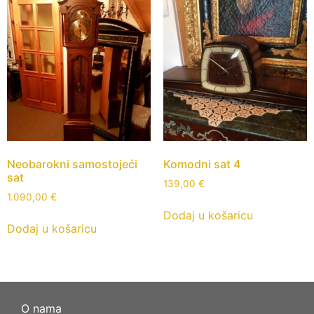
Neobarokni samostojeći
Komodni sat 4
sat
139,00
€
1.090,00
€
Dodaj u košaricu
Dodaj u košaricu
O nama