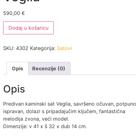
590,00
€
Predivan
Dodaj u košaricu
kaminski
sat
Veglia
količina
SKU:
4302
Kategorija:
Satovi
Opis
Recenzije (0)
Opis
Predivan kaminski sat Veglia, savršeno očuvan, potpuno
ispravan, dolazi s pripadajučim ključem, fantastična
melodija zvona, veći model.
Dimenzije: v 41 x š 32 x dub 14 cm.