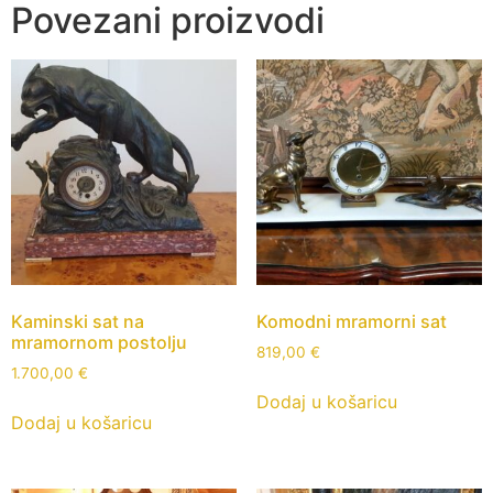
Povezani proizvodi
Kaminski sat na
Komodni mramorni sat
mramornom postolju
819,00
€
1.700,00
€
Dodaj u košaricu
Dodaj u košaricu