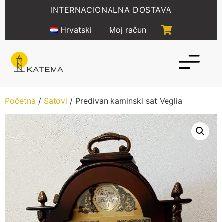
Idi
INTERNACIONALNA DOSTAVA
na
sadržaj
Hrvatski
Moj račun
Početna
/
Satovi
/ Predivan kaminski sat Veglia