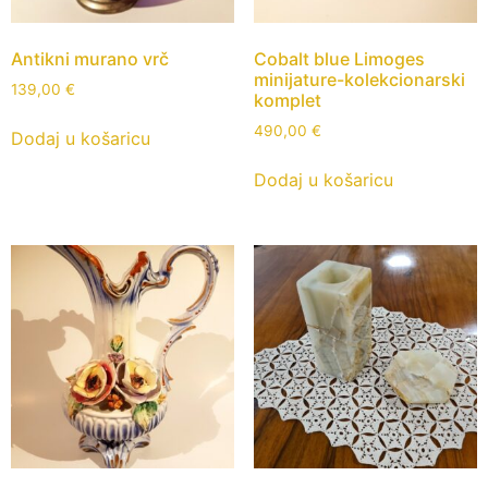
Antikni murano vrč
Cobalt blue Limoges
minijature-kolekcionarski
139,00
€
komplet
490,00
€
Dodaj u košaricu
Dodaj u košaricu