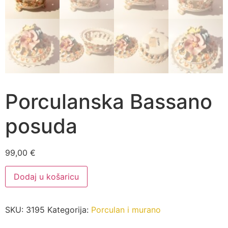
Porculanska Bassano
posuda
99,00
€
Porculanska
Dodaj u košaricu
Bassano
posuda
količina
SKU:
3195
Kategorija:
Porculan i murano