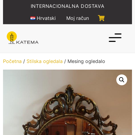
Idi
INTERNACIONALNA DOSTAVA
na
sadržaj
Hrvatski
Moj račun
Početna
/
Stilska ogledala
/ Mesing ogledalo