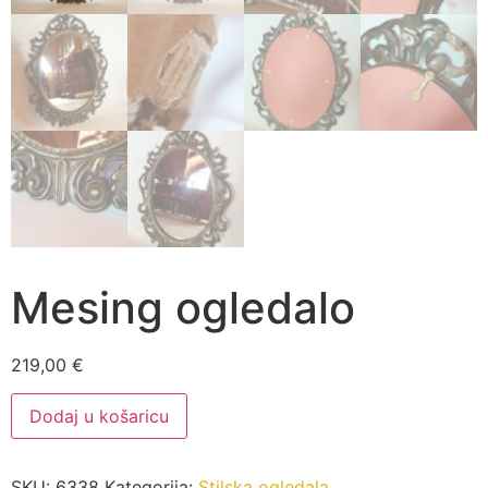
Mesing ogledalo
219,00
€
Mesing
Dodaj u košaricu
ogledalo
količina
SKU:
6338
Kategorija:
Stilska ogledala