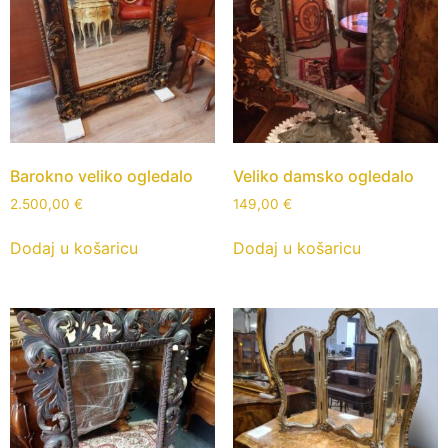
Barokno veliko ogledalo
Veliko damsko ogledalo
2.500,00
€
149,00
€
Dodaj u košaricu
Dodaj u košaricu