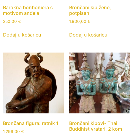
Barokna bonboniera s
Brončani kip žene,
motivom anđela
potpisan
250,00
€
1.900,00
€
Dodaj u košaricu
Dodaj u košaricu
Brončana figura: ratnik 1
Brončani kipovi- Thai
Buddhist vratari, 2 kom
1.299,00
€