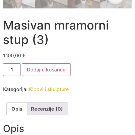
Masivan mramorni
stup (3)
1.100,00
€
Masivan
Dodaj u košaricu
mramorni
stup
(3)
količina
Kategorija:
Kipovi i skulpture
Opis
Recenzije (0)
Opis