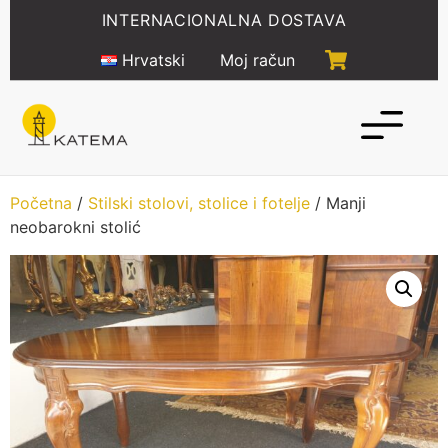
Idi
INTERNACIONALNA DOSTAVA
na
sadržaj
Hrvatski
Moj račun
Početna
/
Stilski stolovi, stolice i fotelje
/ Manji
neobarokni stolić