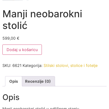
Manji neobarokni
stolić
599,00
€
Manji
Dodaj u košaricu
neobarokni
stolić
količina
SKU:
6621
Kategorija:
Stilski stolovi, stolice i fotelje
Opis
Recenzije (0)
Opis
Manji neobarokni stolić u odličnom stanju.