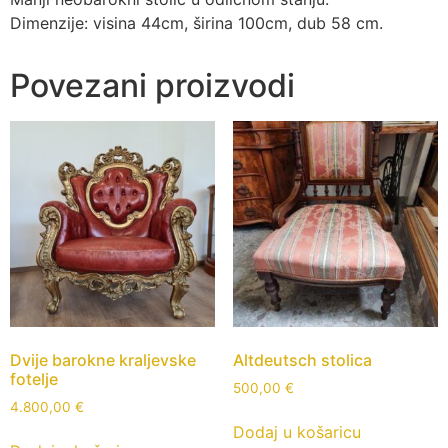
Dimenzije: visina 44cm, širina 100cm, dub 58 cm.
Povezani proizvodi
Dvije barokne kraljevske
Altdeutsch stolica
fotelje
500,00
€
4.800,00
€
Dodaj u košaricu