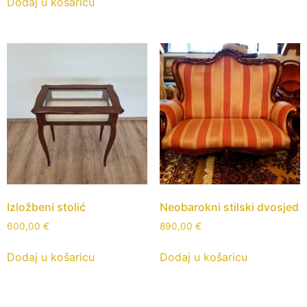
Dodaj u košaricu
Izložbeni stolić
Neobarokni stilski dvosjed
600,00
€
890,00
€
Dodaj u košaricu
Dodaj u košaricu