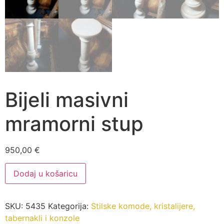
Bijeli masivni
mramorni stup
950,00
€
Bijeli
Dodaj u košaricu
masivni
mramorni
stup
količina
SKU:
5435
Kategorija:
Stilske komode, kristalijere,
tabernakli i konzole