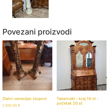
Povezani proizvodi
Zlatni venecijan stupovi
Tabernakl – kraj 19.st -
početak 20.st
2.500,00
€