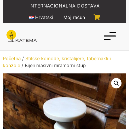
Idi
INTERNACIONALNA DOSTAVA
na
sadržaj
Hrvatski
Moj račun
Početna
/
Stilske komode, kristalijere, tabernakli i
konzole
/ Bijeli masivni mramorni stup