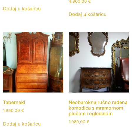
4.900,00
€
Dodaj u košaricu
Dodaj u košaricu
Tabernakl
Neobarokna ručno rađena
komodica s mramornom
1.990,00
€
pločom i ogledalom
1.080,00
€
Dodaj u košaricu