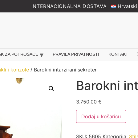
INTERNACIONALNA DOSTAVA
Hrvatski
Pr
AK ZA POTROŠAĆE
PRAVILA PRIVATNOSTI
KONTAKT
se
kli i konzole
/ Barokni intarzirani sekreter
Barokni in
3.750,00
€
Barokni
Dodaj u košaricu
intarzirani
sekreter
količina
SKU:
5605
Kategorija:
Stil