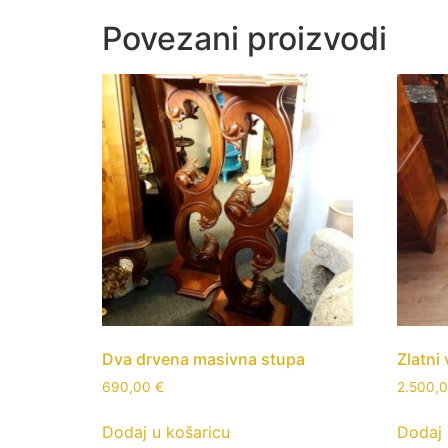
Povezani proizvodi
Dva drvena masivna stupa
Zlatni
690,00
€
2.500,
Dodaj u košaricu
Dodaj 