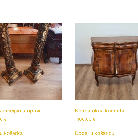
 venecijan stupovi
Neobarokna komoda
00
€
1.100,00
€
u košaricu
Dodaj u košaricu