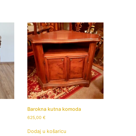
Barokna kutna komoda
625,00
€
Dodaj u košaricu