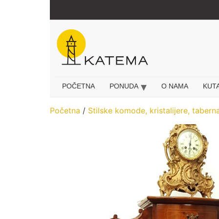
Idi
na
sadržaj
POČETNA
PONUDA
O NAMA
KUT
Početna
/
Stilske komode, kristalijere, taberna