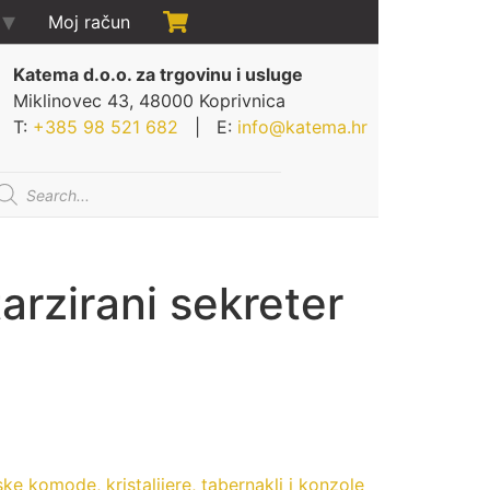
Moj račun
Katema d.o.o. za trgovinu i usluge
Miklinovec 43, 48000 Koprivnica
T:
+385 98 521 682
| E:
info@katema.hr
oducts
arch
tarzirani sekreter
ske komode, kristalijere, tabernakli i konzole