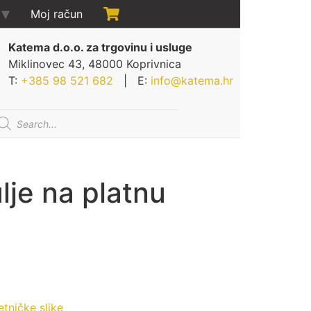
Moj račun
Katema d.o.o. za trgovinu i usluge
Miklinovec 43, 48000 Koprivnica
T:
+385 98 521 682
| E:
info@katema.hr
oducts
arch
lje na platnu
tničke slike