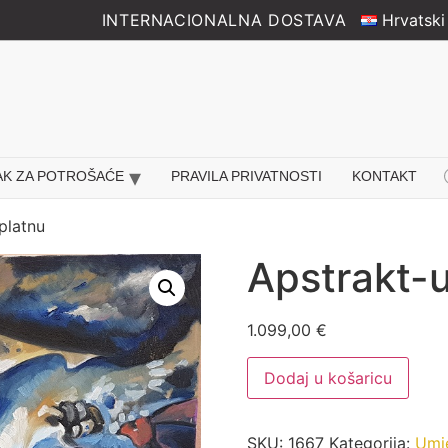
INTERNACIONALNA DOSTAVA
Hrvatski
Pr
AK ZA POTROŠAĆE
PRAVILA PRIVATNOSTI
KONTAKT
se
platnu
Apstrakt-u
1.099,00
€
Apstrakt-
Dodaj u košaricu
ulje
na
platnu
količina
SKU:
1667
Kategorija:
Umje