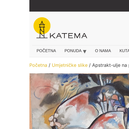
Idi
na
sadržaj
POČETNA
PONUDA
O NAMA
KUT
Početna
/
Umjetničke slike
/ Apstrakt-ulje na 