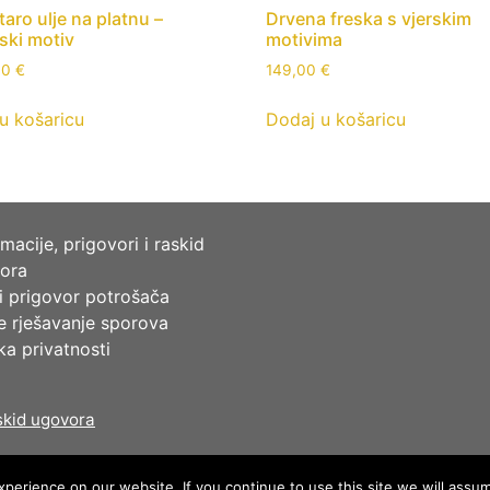
taro ulje na platnu –
Drvena freska s vjerskim
ski motiv
motivima
00
€
149,00
€
u košaricu
Dodaj u košaricu
macije, prigovori i raskid
ora
i prigovor potrošača
e rješavanje sporova
ika privatnosti
kid ugovora
erience on our website. If you continue to use this site we will assum