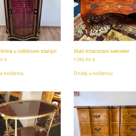
vitrina u odličnom stanju!
Stari intarzirani sekreter
00
€
1.290,00
€
u košaricu
Dodaj u košaricu