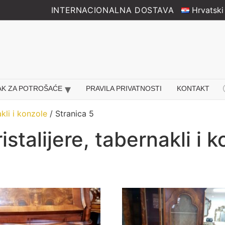
INTERNACIONALNA DOSTAVA
Hrvatski
Pr
AK ZA POTROŠAĆE
PRAVILA PRIVATNOSTI
KONTAKT
se
kli i konzole
/ Stranica 5
stalijere, tabernakli i 