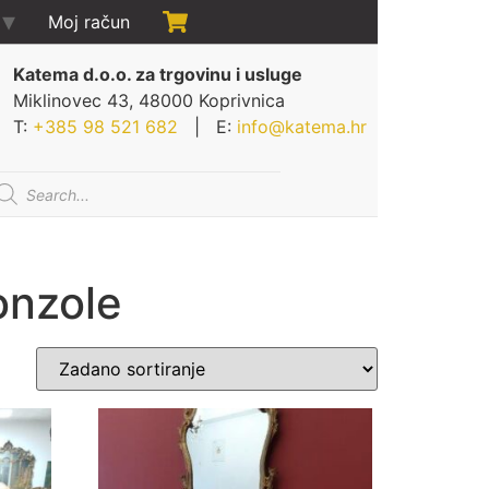
Moj račun
Katema d.o.o. za trgovinu i usluge
Miklinovec 43, 48000 Koprivnica
T:
+385 98 521 682
| E:
info@katema.hr
oducts
arch
konzole