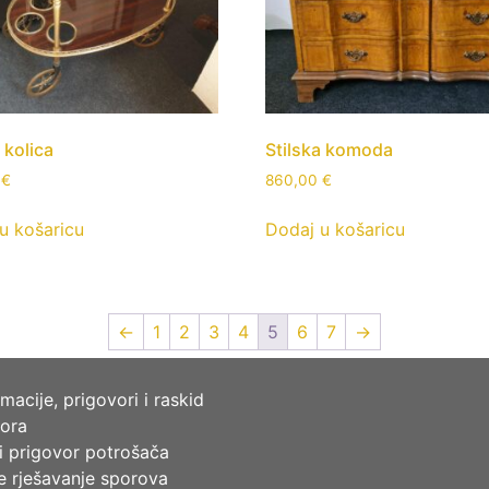
 kolica
Stilska komoda
0
€
860,00
€
u košaricu
Dodaj u košaricu
←
1
2
3
4
5
6
7
→
macije, prigovori i raskid
ora
i prigovor potrošača
e rješavanje sporova