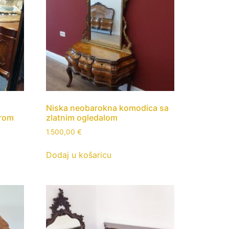
Niska neobarokna komodica sa
orom
zlatnim ogledalom
1.500,00
€
Dodaj u košaricu