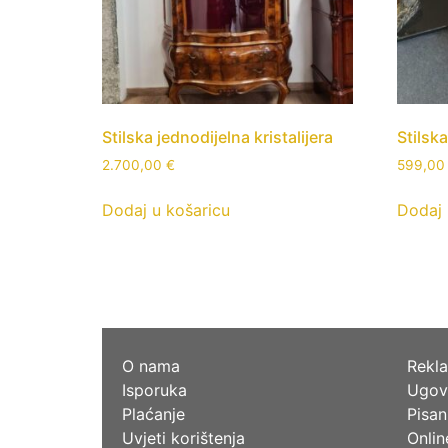
Stilska jednodijelna kristalijera
Stilska
2.700,00
€
599,0
Dodaj u košaricu
Dodaj 
O nama
Rekla
Isporuka
Ugov
Plaćanje
Pisan
Uvjeti korištenja
Onlin