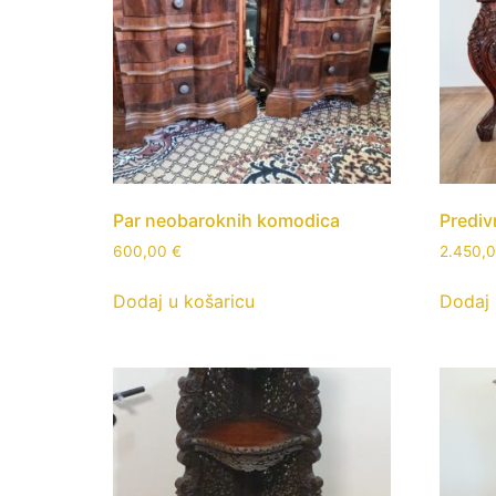
Par neobaroknih komodica
Predi
600,00
€
2.450,
Dodaj u košaricu
Dodaj 