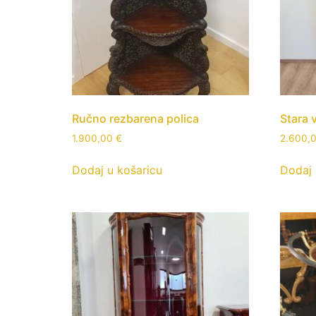
Ručno rezbarena polica
Stara 
1.900,00
€
2.600,
Dodaj u košaricu
Dodaj 