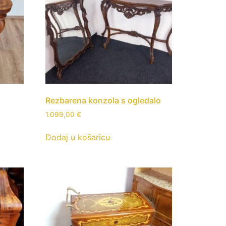
Rezbarena konzola s ogledalo
1.099,00
€
Dodaj u košaricu