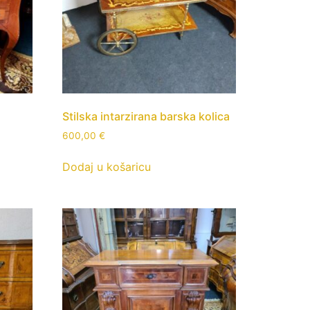
Stilska intarzirana barska kolica
600,00
€
Dodaj u košaricu