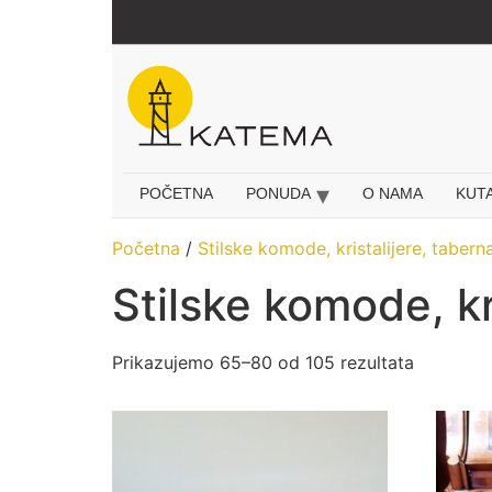
Idi
na
sadržaj
POČETNA
PONUDA
O NAMA
KUT
Početna
/
Stilske komode, kristalijere, taberna
Stilske komode, kri
Prikazujemo 65–80 od 105 rezultata