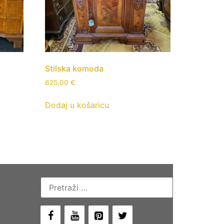
Stilska komoda
625,00
€
Dodaj u košaricu
Pretraži: