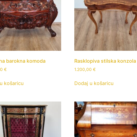
vna barokna komoda
Rasklopiva stilska konzola
00
€
1.200,00
€
u košaricu
Dodaj u košaricu