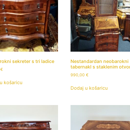
okni sekreter s tri ladice
Nestandardan neobarokni
tabernakl s staklenim otv
0
€
990,00
€
u košaricu
Dodaj u košaricu