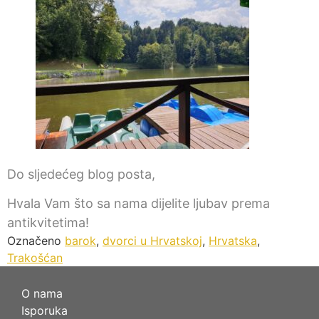
Do sljedećeg blog posta,
Hvala Vam što sa nama dijelite ljubav prema
antikvitetima!
Označeno
barok
,
dvorci u Hrvatskoj
,
Hrvatska
,
Trakošćan
O nama
Isporuka