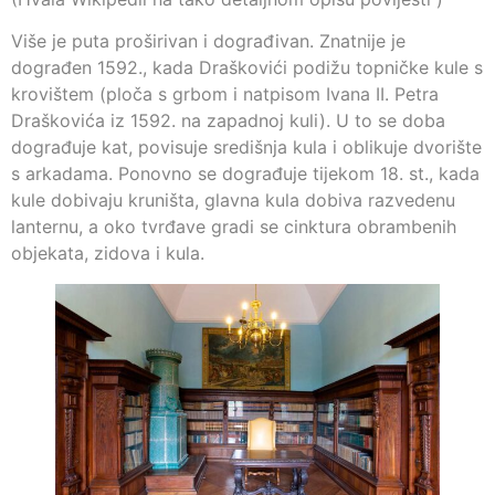
Više je puta proširivan i dograđivan. Znatnije je
dograđen 1592., kada Draškovići podižu topničke kule s
krovištem (ploča s grbom i natpisom Ivana II. Petra
Draškovića iz 1592. na zapadnoj kuli). U to se doba
dograđuje kat, povisuje središnja kula i oblikuje dvorište
s arkadama. Ponovno se dograđuje tijekom 18. st., kada
kule dobivaju kruništa, glavna kula dobiva razvedenu
lanternu, a oko tvrđave gradi se cinktura obrambenih
objekata, zidova i kula.