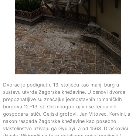
Dvorac je podignut u 13. stoljeću kao manji burg u
sustavu utvrda Zagorske kneževine. U osnovi dvorca
prepoznatljive su značajke jednostavnih romaničkih
burgova 12.-13. st. Od mnogobrojnih se feudalnih
gospodara ističu Celjski grofovi, Jan Vitovec, Korvini, a
nakon raspada Zagorske kneževine kao posebno
vlastelinstvo uživaju ga Gyulayi, a od 1568. Draškovići.
(Hvala Wikipedii na tako detaljnom opisu povijesti )