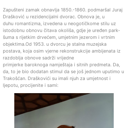
Zapušteni zamak obnavlja 1850.-1860. podmaršal Juraj
Drašković u rezidencijalni dvorac. Obnova je, u
duhu romantizma, izvedena u neogotičkome stilu uz
istodobnu obnovu čitava okoliša, gdje je uređen park-
šuma s rijetkim drvećem, umjetnim jezerom i vrtnim
objektima.Od 1953. u dvorcu je stalna muzejska
postava, koja osim vjerne rekonstrukcije ambijenata iz
razdoblja obnove sadrži vrijedne
primjerke baroknoga namještaja i sitnih predmeta. Da,
da, to je bio dodatan stimul da se još jednom uputimo u
Trakošćan. Draškovići su imali njuh za umjetnost i
ljepotu, procijenite i sami: