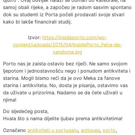
samoj obali rijeke, a započeo je radom sasvim spontano
dok su studenti iz Porta počeli prodavati svoje stvari
kako bi lakše financirali studij.
Izvor:
https://insideporto.com/wp-
content/uploads/2015/04/InsidePorto_Feira-de-
vandoma.jpg
Porto nas je zaista ostavio bez riječi. Ne samo svojom
ljepotom i jednostavnošću nego i ponudom antikviteta i
starina. Mogli bismo reći da je ovo Meka za fanove
starina i antikviteta. No, dosta je pisanja, ostavimo vas
da uživate u prizorima. Nadamo se da ćete uživati u
njima!
Do sljedećeg posta,
Hvala što s nama dijelite ljubav prema antikvitetima!
Označeno
antikviteti u portugalu
,
antiques
,
porto
,