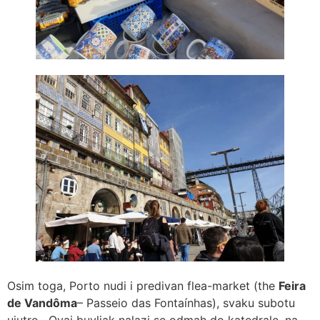
Osim toga, Porto nudi i predivan flea-market (the
Feira
de Vandôma
– Passeio das Fontaínhas), svaku subotu
ujutro . Ovaj buvljak nalazi se odmah do katedrale, na