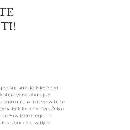
ITE
TI!
godišnji smo kolekcionari
i strastveni sakupljači
oju smo nastavili njegovati, te
prema kolekcionarstvu. Želja i
štu Hrvatske i regije, te
ok izbor i prihvatljive