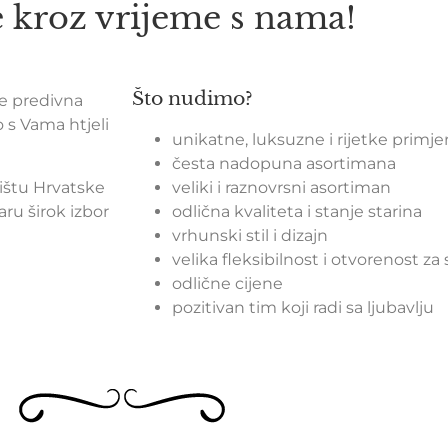
e kroz vrijeme s nama!
Što nudimo?
je predivna
o s Vama htjeli
unikatne, luksuzne i rijetke primje
česta nadopuna asortimana
žištu Hrvatske
veliki i raznovrsni asortiman
aru širok izbor
odlična kvaliteta i stanje starina
vrhunski stil i dizajn
velika fleksibilnost i otvorenost za
odlične cijene
pozitivan tim koji radi sa ljubavlju