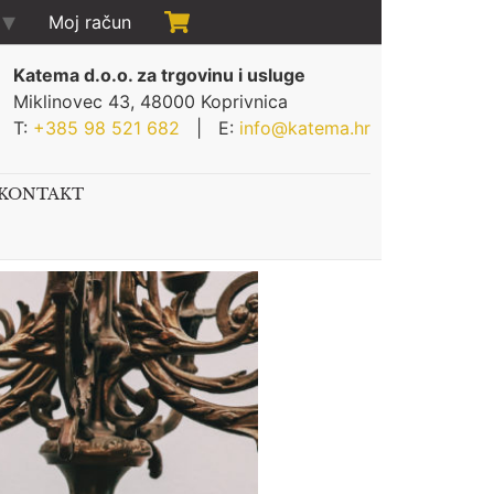
Moj račun
Katema d.o.o. za trgovinu i usluge
Miklinovec 43, 48000 Koprivnica
T:
+385 98 521 682
| E:
info@katema.hr
KONTAKT