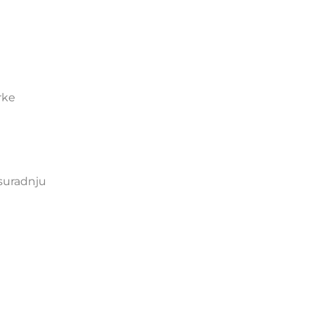
rke
 suradnju