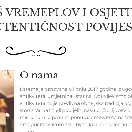
Š VREMEPLOV I OSJET
UTENTIČNOST POVIJES
O nama
Katema je osnovana u lipnju 2017. godine, dugo
antikviteta, umjetnina i starina. Oduvijek smo bil
antikviteta, to je predivna obiteljska tradicija k
smo s Vama htjeli podijeliti našu priču i ljubav 
misija nam je proširiti ponudu antikviteta na trži
omogućiti svakom zaljubljeniku i kolekcionaru šir
cijene.