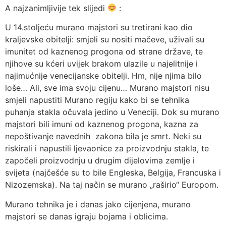
A najzanimljivije tek slijedi
:
U 14.stoljeću murano majstori su tretirani kao dio
kraljevske obitelji: smjeli su nositi mačeve, uživali su
imunitet od kaznenog progona od strane države, te
njihove su kćeri uvijek brakom ulazile u najelitnije i
najimućnije venecijanske obitelji. Hm, nije njima bilo
loše… Ali, sve ima svoju cijenu… Murano majstori nisu
smjeli napustiti Murano regiju kako bi se tehnika
puhanja stakla očuvala jedino u Veneciji. Dok su murano
majstori bili imuni od kaznenog progona, kazna za
nepoštivanje navednih zakona bila je smrt. Neki su
riskirali i napustili ljevaonice za proizvodnju stakla, te
započeli proizvodnju u drugim dijelovima zemlje i
svijeta (najčešće su to bile Engleska, Belgija, Francuska i
Nizozemska). Na taj način se murano „raširio“ Europom.
Murano tehnika je i danas jako cijenjena, murano
majstori se danas igraju bojama i oblicima.