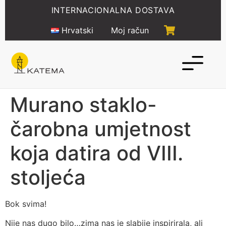
Idi
INTERNACIONALNA DOSTAVA
na
sadržaj
Hrvatski
Moj račun
Murano staklo-
čarobna umjetnost
koja datira od VIII.
stoljeća
Bok svima!
Nije nas dugo bilo…zima nas je slabije inspirirala, ali